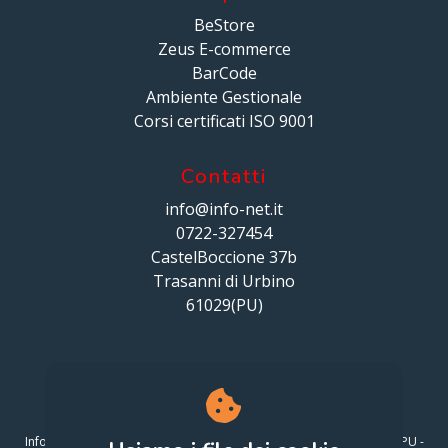
BeStore
Zeus E-commerce
BarCode
Ambiente Gestionale
Corsi certificati ISO 9001
Contatti
info@info-net.it
0722-327454
CastelBoccione 37b
Trasanni di Urbino
61029(PU)
Info-Net S.r.l. via CastelBoccione 37/B Loc. Trasanni, 61029 Urbino PU -