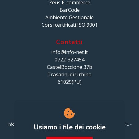
Zeus E-commerce
BarCode
Ambiente Gestionale
Corsi certificati ISO 9001
Contatti
info@info-net.it
0722-327454
CastelBoccione 37b
Trasanni di Urbino
61029(PU)
Info-Net S.r.l. via CastelBoccione 37/B Loc. Trasanni, 61029 Urbino PU -
Usiamo i file dei cookie
P.IVA 01358610416