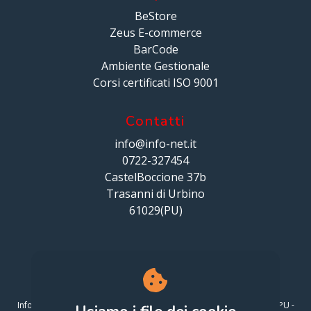
BeStore
Zeus E-commerce
BarCode
Ambiente Gestionale
Corsi certificati ISO 9001
Contatti
info@info-net.it
0722-327454
CastelBoccione 37b
Trasanni di Urbino
61029(PU)
Info-Net S.r.l. via CastelBoccione 37/B Loc. Trasanni, 61029 Urbino PU -